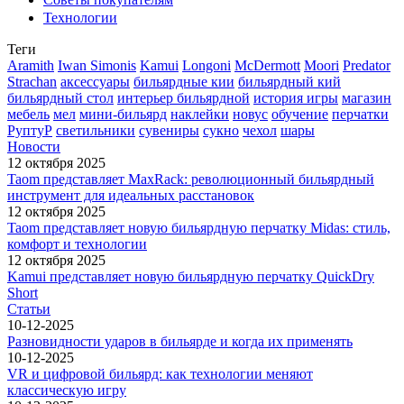
Технологии
Теги
Aramith
Iwan Simonis
Kamui
Longoni
McDermott
Moori
Predator
Strachan
аксессуары
бильярдные кии
бильярдный кий
бильярдный стол
интерьер бильярдной
история игры
магазин
мебель
мел
мини-бильярд
наклейки
новус
обучение
перчатки
РуптуР
светильники
сувениры
сукно
чехол
шары
Новости
12 октября 2025
Taom представляет MaxRack: революционный бильярдный
инструмент для идеальных расстановок
12 октября 2025
Taom представляет новую бильярдную перчатку Midas: стиль,
комфорт и технологии
12 октября 2025
Kamui представляет новую бильярдную перчатку QuickDry
Short
Статьи
10-12-2025
Разновидности ударов в бильярде и когда их применять
10-12-2025
VR и цифровой бильярд: как технологии меняют
классическую игру