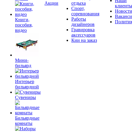
Наши
Акции
отдыха
клиент
Спорт,
Новост
соревнования
Ваканс
Работы
Книги,
Полити
дизайнеров
пособия,
Гравировка
видео
аксессуаров
Кии на заказ
Мини-
бильярд
Интерьер
бильярдной
Сувениры
Бильярдные
комнаты