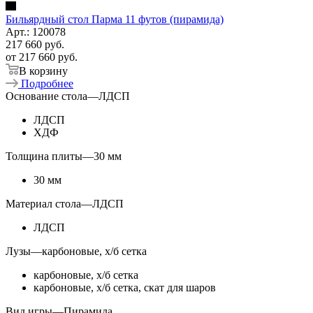
Бильярдный стол Парма 11 футов (пирамида)
Арт.: 120078
217 660
руб.
от
217 660 руб.
В корзину
Подробнее
Основание стола
—
ЛДСП
ЛДСП
ХДФ
Толщина плиты
—
30 мм
30 мм
Материал стола
—
ЛДСП
ЛДСП
Лузы
—
карбоновые, х/б сетка
карбоновые, х/б сетка
карбоновые, х/б сетка, скат для шаров
Вид игры
—
Пирамида