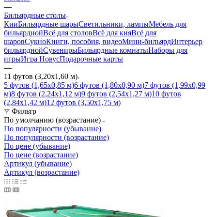
—
Бильярдные столы
Кии
Бильярдные шары
Светильники, лампы
Мебель для
бильярдной
Всё для столов
Всё для кия
Всё для
шаров
Сукно
Книги, пособия, видео
Мини-бильярд
Интерьер
бильярдной
Сувениры
Бильярдные комнаты
Наборы для
игры
Игра Новус
Подарочные карты
—
11 футов (3,20х1,60 м)
5 футов (1,65х0,85 м)
6 футов (1,80х0,90 м)
7 футов (1,99х0,99
м)
8 футов (2,24х1,12 м)
9 футов (2,54х1,27 м)
10 футов
(2,84х1,42 м)
12 футов (3,50х1,75 м)
Фильтр
По умолчанию (возрастание)
По популярности (убывание)
По популярности (возрастание)
По цене (убывание)
По цене (возрастание)
Артикул (убывание)
Артикул (возрастание)