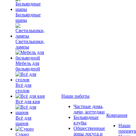
Бильярдные
шары
Светильники,
лампы
Мебель для
бильярдной
Всё для
столов
Наши работы
Всё для кия
Частные дома,
дачи, коттеджи
Компания
Бильярдные
Всё для
клубы
шаров
Наши
Общественные
преимущ
зоны досуга и
Сукно